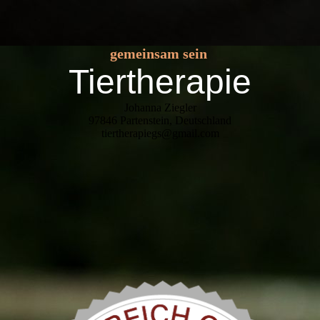
gemeinsam sein
Tiertherapie
Johanna Ziegler
97846 Partenstein, Deutschland
tiertherapiegs@gmail.com