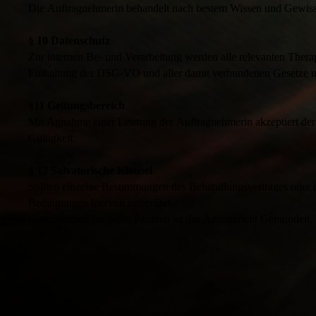
Die Auftragnehmerin behandelt nach bestem Wissen und Gewissen,
§ 10 Datenschutz
Zur internen Be- und Verarbeitung werden alle relevanten Thera
Einhaltung der DSG-VO und aller damit verbundenen Gesetze u
§11 Geltungsbereich
Mit Annahme einer Leistung der Auftragnehmerin akzeptiert der
Gültigkeit.
§ 12 Salvatorische Klausel
Sollten einzelne Bestimmungen des Behandlungsvertrages oder ei
Bedingungen hiervon unberührt.
Gerichtsstand für beide Parteien ist das Amtsgericht Gemünden.