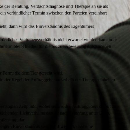
der Beratung, Verdachtsdiagnose und Therapie an sie als
ein verbindlicher Termin zwischen den Parteien vereinbart
hieht, dann wird das Einverständnis des Eigentümers
derliches Vertrauensverhältnis nicht erwartet werden kann oder
merin bleibt hierbei für die bis zur Abweisung entstandenen
r Form, die dem Tier gerecht wird.
n der Regel der Auftraggeber außerhalb der Therapieeinheiten
estätigten Zeitpunkt, wobei seitens des Auftraggebers darauf zu
reichenden Lichtverhältnissen, je nach Witterung unter Dach,
stleistung dar.
tigem Einverständnis vereinbart werden, dass eine