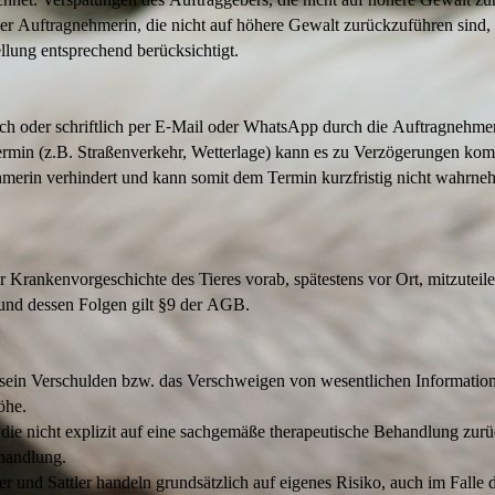
er Auftragnehmerin, die nicht auf höhere Gewalt zurückzuführen sin
lung entsprechend berücksichtigt.
isch oder schriftlich per E-Mail oder WhatsApp durch die Auftragnehmer
min (z.B. Straßenverkehr, Wetterlage) kann es zu Verzögerungen kom
ehmerin verhindert und kann somit dem Termin kurzfristig nicht wahrn
er Krankenvorgeschichte des Tieres vorab, spätestens vor Ort, mitzuteil
und dessen Folgen gilt §9 der AGB.
er sein Verschulden bzw. das Verschweigen von wesentlichen Informatio
Höhe.
ie nicht explizit auf eine sachgemäße therapeutische Behandlung zurü
handlung.
der und Sattler handeln grundsätzlich auf eigenes Risiko, auch im Fall