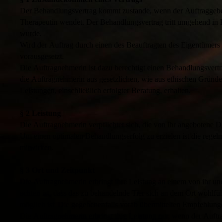
Der Behandlungsvertrag kommt zustande, wenn der Auftraggebe
Therapeutin wendet. Der Behandlungsvertrag tritt umgehend in Kr
wurde.
Wird der Auftrag durch einen des Beauftragten des Eigentümers e
vorausgesetzt.
Die Auftragnehmerin ist dazu berechtigt einen Behandlungsvertr
die Auftragnehmerin aus gesetzlichen, wie aus ethischen Gründe
Leistungen, einschließlich erfolgter Beratung, erhalten.
§ 2 Leistung
Die Auftragnehmerin verpflichtet sich, die von ihr angebotene 
Um einen optimalen Behandlungserfolg zu erzielen ist die rege
mitwirken.
§ 3 Ort und Zeitpunkt
Die Auftragnehmerin erbringt ihre Leistung an einem von ihr und
achten ist, dass das zu behandelnde Tier sich an dem Ort wohlfüh
möglich ist. Die gegebenenfalls vorab übermittelten Empfehlunge
Die Auftragnehmerin erbringt ihre Leistung nur, wenn der Auftr