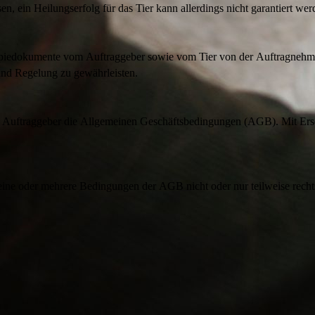
 ein Heilungserfolg für das Tier kann allerdings nicht garantiert wer
piedokumente vom Auftraggeber sowie vom Tier von der Auftragnehmerin
nd Regelung zu gewährleisten.
 Auftraggeber die Allgemeinen Geschäftsbedingungen (AGB). Mit Ersch
ne oder mehrere Bedingungen der AGB nicht oder nur teilweise rechtsw