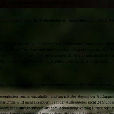
 die Auftragnehmerin allein ausgeführt werden kann.
ragnehmerin durch den Auftraggeber. Ist dieser zum Zeitpunkt der Abn
 für die von der Auftragnehmerin erbrachte Therapieleistung sowie für
und wird nach Tier, Aufwand und Schwierigkeitsgrad festgelegt. Der Re
innerhalb von 14 Tagen nach Rechnungserhalt. Hierfür müssen die pr
betrag (1/3 des Gesamtbetrags) nach jeder Einheit fällig. Bei Therapiea
en.
des Auftraggebers ist nur mit Bestätigung seitens der Auftragnehmerin 
ereinbarten Termin einzuhalten und nur mit Bestätigung der Auftragneh
r Dritte wird nicht akzeptiert. Sagt der Auftraggeber nicht 24 Stun
nkunft der Auftragnehmerin aus dem Behandlungsvertrag zurück oder ist
chnet.
Verspätungen des Auftraggebers, die nicht auf höhere Gewalt zu