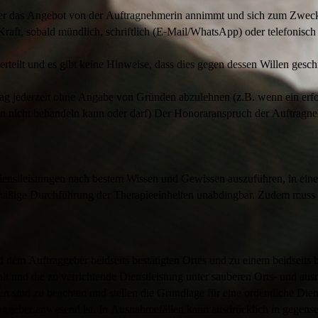
r das Angebot von der Auftragnehmerin annimmt und sich zum Zwecke 
aft, sobald mündlich, schriftlich (E-Mail/WhatsApp) oder telefonisch 
rteilt und es gibt keine Hinweise, dass dies gegen dessen Willen gesc
ag jederzeit ohne Angabe von Gründen abzulehnen (z.B. wenn ein erfor
n nicht behandeln kann oder darf) Der Honoraranspruch der Auftragneh
Dienstleistungen nach bestem Wissen und Gewissen auszuführen, in eine
lmäßige Durchführung der Therapieeinheiten unabdingbar. Zudem muss i
 dem Auftraggeber beidseits bestätigten Ortes und zu einem beidseits b
lt und die zu verrichtende Dienstleistung unter sauberen Orts- und aus
n sind zu beachten und stellen die Grundlage für eine ordentliche Dien
aggeber anwesend ist. In Ausnahmefällen kann ausdrücklich in gegensei