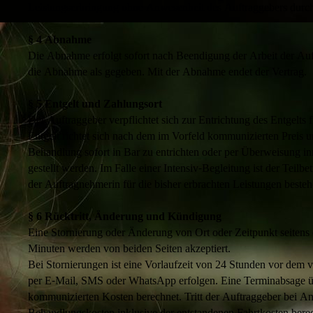
Leistungserbringung ohne Anwesenheit des Auftraggebers durch
§ 4 Abnahme
Die Abnahme erfolgt sofort nach Beendigung der Arbeit der Auft
die Abnahme als gegeben. Mit der Abnahme endet der Vertrag.
§ 5 Entgelt und Zahlungsort
Der Auftraggeber verpflichtet sich zur Entrichtung des Entgelts
Entgelt richtet sich nach dem im Vorfeld kommunizierten Preis 
Behandlung sofort in Bar zu entrichten oder per Überweisung 
gestellt werden. Im Falle einer Intensiv-Begleitung ist der Teil
der Auftragnehmerin für die bisher erbrachten Leistungen besteh
§ 6 Rücktritt, Änderung und Kündigung
Eine Stornierung oder Änderung von Ort oder Zeitpunkt seitens 
Minuten werden von beiden Seiten akzeptiert.
Bei Stornierungen ist eine Vorlaufzeit von 24 Stunden vor dem v
per E-Mail, SMS oder WhatsApp erfolgen. Eine Terminabsage übe
kommunizierten Kosten berechnet. Tritt der Auftraggeber bei A
Behandlungskosten inklusive der entstandenen Fahrtkosten bere