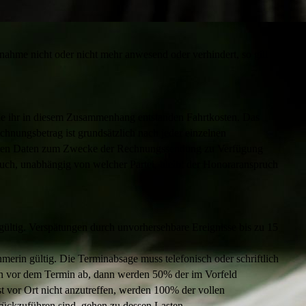
ahme nicht oder nicht mehr anwesend oder verhindert, so gilt
 die ihr in diesem Zusammenhang entstanden Fahrtkosten. Das
chnungsbetrag ist grundsätzlich nach jeder einzelnen
ivaten Daten zum Zwecke der Rechnungssendung zu Verfügung
bbruch, unabhängig von welcher Partei, bleibt der Honoraranspruch
gültig. Verspätungen durch unvorhersehbare Ereignisse bis zu 15
merin gültig. Die Terminabsage muss telefonisch oder schriftlich
den vor dem Termin ab, dann werden 50% der im Vorfeld
 vor Ort nicht anzutreffen, werden 100% der vollen
rückzuführen sind, gehen zu dessen Lasten.