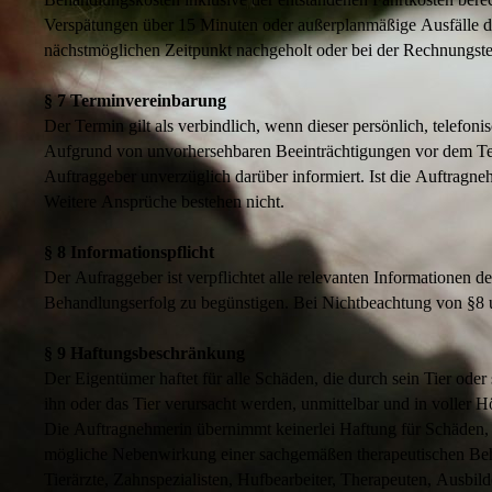
Verspätungen über 15 Minuten oder außerplanmäßige Ausfälle d
nächstmöglichen Zeitpunkt nachgeholt oder bei der Rechnungstel
§ 7 Terminvereinbarung
Der Termin gilt als verbindlich, wenn dieser persönlich, telefon
Aufgrund von unvorhersehbaren Beeinträchtigungen vor dem Ter
Auftraggeber unverzüglich darüber informiert. Ist die Auftragn
Weitere Ansprüche bestehen nicht.
§ 8 Informationspflicht
Der Aufraggeber ist verpflichtet alle relevanten Informationen d
Behandlungserfolg zu begünstigen. Bei Nichtbeachtung von §8 
§ 9 Haftungsbeschränkung
Der Eigentümer haftet für alle Schäden, die durch sein Tier od
ihn oder das Tier verursacht werden, unmittelbar und in voller 
Die Auftragnehmerin übernimmt keinerlei Haftung für Schäden, d
mögliche Nebenwirkung einer sachgemäßen therapeutischen Be
Tierärzte, Zahnspezialisten, Hufbearbeiter, Therapeuten, Ausbil