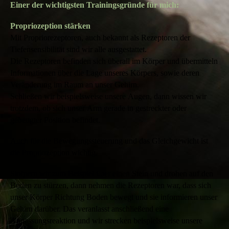
E
iner der wichtigsten Trainingsgründe für mich:
Propriozeption stärken
Mit Propriorezeptoren, auch bekannt als Rezeptoren der
Tiefensensibilität sind wir alle ausgestattet.
Die Rezeptoren befinden sich überall im Körper und übermitteln
Informationen über die Lage unseres Körpers, sowie deren
Veränderung im Raum an unser Gehirn.
Schließen wir beispielsweise unsere Augen, dann wissen wir
trotzdem, ob sich unser Arm gerade in gestreckter oder
gebeugter Position befindet.
Auch für die Bewegungssteuerung und das Gleichgewicht ist
die Propriozeption wichtig.
Stolpern wir zum Beispiel über einen Stein und drohen auf den
Boden zu stürzen, dann nehmen die Rezeptoren war, dass sich
unser Körper Richtung Boden bewegt und sie informieren unser
Gehirn darüber. Das veranlasst anschließend eine
Anpassungsreaktion und wir strecken beispielsweise unsere