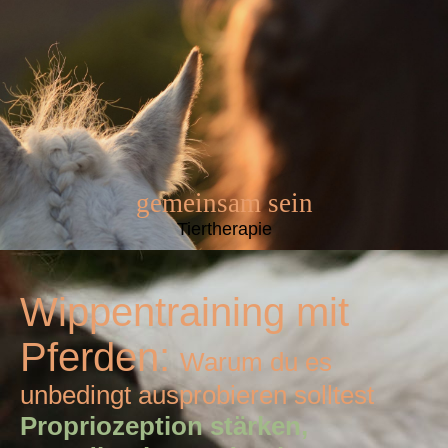
gemeinsam sein
Tiertherapie
Wippentraining mit
Pferden:
Warum du es
unbedingt ausprobieren solltest
Propriozeption stärken,