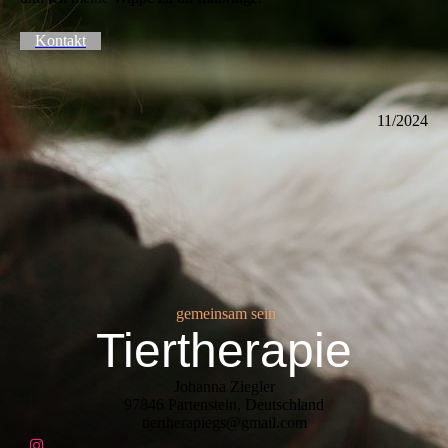
Kontakt
11/2024
gemeinsam sein
Tiertherapie
Johanna Ziegler
97846 Partenstein, Deutschland
tiertherapiegs@gmail.com