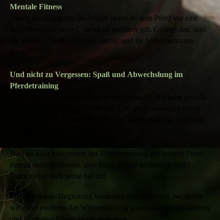
Mentale Fitness
Durch die Arbeit mit der Wippe stellst du dein Pferd vor eine
neue Herausforderung, die es zu meistern gilt. Gelingt das, sind
die meisten Pferde sehr stolz darauf und ihr Selbstvertrauen
wächst.
Und nicht zu Vergessen: Spaß und Abwechslung im
Pferdetraining
Viele Pferde freuen sich darüber eine konkrete Aufgabe gestellt
zu bekommen, die es zu lösen gilt. Das Wippentraining bringt
somit Spaß und Abwechslung in den Trainingsalltag von Pferd
und Mensch.
Hast du Lust bekommen das Wippentraining mit deinem Pferd
einmal auszuprobieren, aber keine Wippe an deinem Stall?
Dann melde dich gerne bei mir.
Meine Intensiv-Begleitung beinhaltet drei Einheiten, bei denen
wir unter anderem das Wippentraining gemeinsam testen können
und ich meine Wippe zu dir mitbringe.