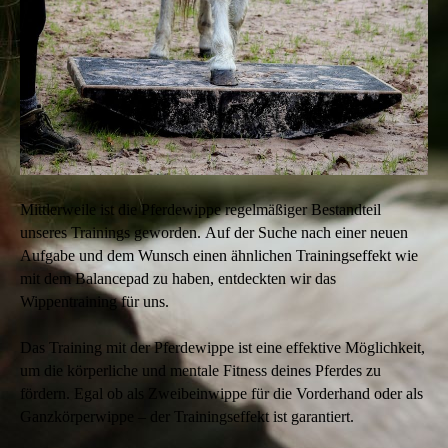
Mittlerweile ist die Pferdewippe regelmäßiger Bestandteil
unseres Trainings geworden. Auf der Suche nach einer neuen
Aufgabe und dem Wunsch einen ähnlichen Trainingseffekt wie
mit dem Balancepad zu haben, entdeckten wir das
Wippentraining für uns.
Das Training mit der Pferdewippe ist eine effektive Möglichkeit,
um die körperliche und mentale Fitness deines Pferdes zu
fördern. Egal ob als Zweibeinwippe für die Vorderhand oder als
Ganzkörperwippe – der Trainingseffekt ist garantiert.