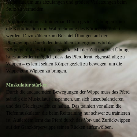
Arme aus, um uns abzufangen und größere Verletzungen beim
Sturz zu vermeiden.
P
ropriorezeption ist trainierbar. Durch gezielte Übungen kann
die Koordination und Wahrnehmung des Körpers gefördert
werden. Dazu zählen zum Beispiel Übungen auf der
Pferdewippe. Durch den instabilen Untergrund wird das
Körpergefühl des Pferdes gestärkt. Mit der Zeit und viel Übung
ist es außerdem möglich, dass das Pferd lernt, eigenständig zu
Wippen – es lernt seinen Körper gezielt zu bewegen, um die
Wippe zum Wippen zu bringen.
Muskulatur stärken
Durch die andauernden Bewegungen der Wippe muss das Pferd
ständig die Muskulatur anspannen, um sich auszubalancieren
und das Gleichgewicht zu halten. Das trainiert vor allem die
Tiefenmuskulatur, die beim Reittraining nur schwer zu trainieren
ist. Außerdem lernt das Pferd durch das Vor- und Zurückwippen
auf der Ganzkörperwippe seinen Rücken aufzuwölben.