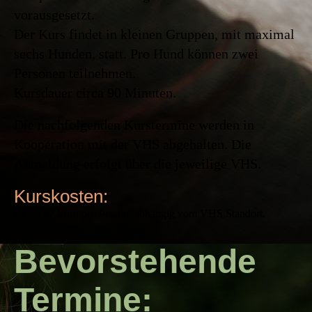
vorausgesetzt.
Der Kurs findet in kleinen Gruppen, mit maximal
sechs Hunden, statt. Pro Hund können zwei
Personen teilnehmen.
Kursdauer circa 90 Minuten.
Die nachfolgenden Kurstermine werden in
Kooperation mit der VHS abgehalten. Die
Anmeldung erfolgt über die jeweilige VHS.
Kurskosten:
23 bis 27 Euro pro Person, abhängig vom VHS Standort.
Bevorstehende
Termine: