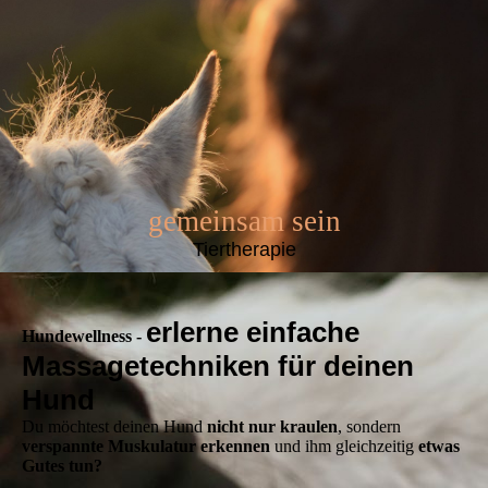
gemeinsam sein
Tiertherapie
erlerne einfache
Hundewellness -
Massagetechniken für deinen
Hund
Du möchtest deinen Hund
nicht nur kraulen
, sondern
verspannte Muskulatur erkennen
und ihm gleichzeitig
etwas
Gutes tun?