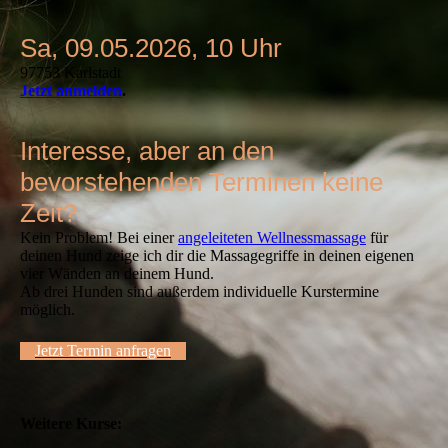
Sa, 09.05.2026, 10 Uhr
97753 Karlstadt
Jetzt anmelden
.
Interesse, aber an den
bevorstehenden Terminen keine
Zeit?
Kein Problem! Bei einer
angeleiteten Wellnessmassage
für
deinen Hund zeige ich dir die Massagegriffe in deinen eigenen
vier Wänden an deinem Hund.
Ab drei Hunden sind außerdem individuelle Kurstermine
möglich.
Jetzt Termin anfragen
Weitere Kurse: