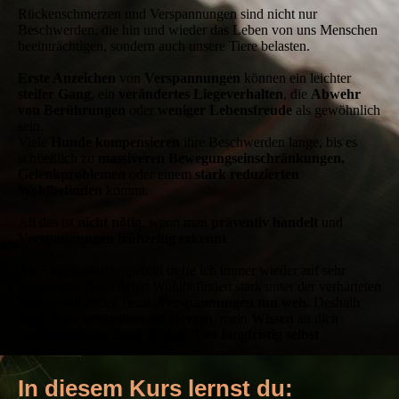
Rückenschmerzen und Verspannungen sind nicht nur
Beschwerden, die hin und wieder das Leben von uns Menschen
beeinträchtigen, sondern auch unsere Tiere belasten.
Erste Anzeichen
von
Verspannungen
können ein leichter
steifer Gang
, ein
verändertes Liegeverhalten
, die
Abwehr
von Berührungen
oder
weniger Lebensfreude
als gewöhnlich
sein.
Viele
Hunde kompensieren
ihre Beschwerden lange, bis es
schließlich zu
massiveren Bewegungseinschränkungen,
Gelenkproblemen
oder einem
stark reduzierten
Wohlbefinden
kommt.
All das ist
nicht nötig
, wenn man
präventiv handelt
und
Verspannungen frühzeitig erkennt
.
Als Tierphysiotherapeutin treffe ich immer wieder auf sehr
verspannte Tiere, deren Wohlbefinden stark unter der verhärteten
Muskulatur leidet, denn:
Verspannungen tun weh.
Deshalb
liegt es mir
besonders am Herzen
, mein
Wissen
an dich
weiterzugeben,
damit du dein
Tier langfristig selbst
unterstützen
kannst.
In diesem Kurs lernst du: