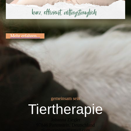
Mehr erfahren...
gemeinsam sein
Tiertherapie
Johanna Ziegler
97846 Partenstein, Deutschland
tiertherapiegs@gmail.com