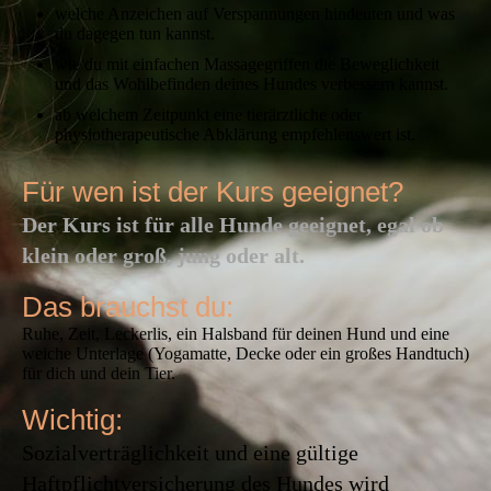
welche Anzeichen auf Verspannungen hindeuten und was
du dagegen tun kannst.
wie du mit einfachen Massagegriffen die Beweglichkeit
und das Wohlbefinden deines Hundes verbessern kannst.
ab welchem Zeitpunkt eine tierärztliche oder
physiotherapeutische Abklärung empfehlenswert ist.
Für wen ist der Kurs geeignet?
Der Kurs ist für alle Hunde geeignet, egal ob
klein oder groß, jung oder alt.
Das brauchst du:
Ruhe, Zeit, Leckerlis, ein Halsband für deinen Hund und eine
weiche Unterlage (Yogamatte, Decke oder ein großes Handtuch)
für dich und dein Tier.
Wichtig:
Sozialverträglichkeit und eine gültige
Haftpflichtversicherung des Hundes wird