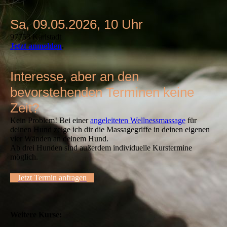
Sa, 09.05.2026, 10 Uhr
97753 Karlstadt
Jetzt anmelden
.
Interesse, aber an den
bevorstehenden Terminen keine
Zeit?
Kein Problem! Bei einer
angeleiteten Wellnessmassage
für
deinen Hund zeige ich dir die Massagegriffe in deinen eigenen
vier Wänden an deinem Hund.
Ab drei Hunden sind außerdem individuelle Kurstermine
möglich.
Jetzt Termin anfragen
Weitere Kurse: