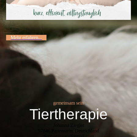
Mehr erfahren...
gemeinsam sein
Tiertherapie
Johanna Ziegler
97846 Partenstein, Deutschland
tiertherapiegs@gmail.com