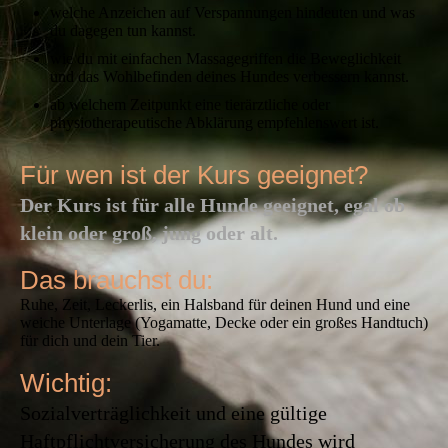
welche Anzeichen auf Verspannungen hindeuten und was
du dagegen tun kannst.
wie du mit einfachen Massagegriffen die Beweglichkeit
und das Wohlbefinden deines Hundes verbessern kannst.
ab welchem Zeitpunkt eine tierärztliche oder
physiotherapeutische Abklärung empfehlenswert ist.
Für wen ist der Kurs geeignet?
Der Kurs ist für alle Hunde geeignet, egal ob
klein oder groß, jung oder alt.
Das brauchst du:
Ruhe, Zeit, Leckerlis, ein Halsband für deinen Hund und eine
weiche Unterlage (Yogamatte, Decke oder ein großes Handtuch)
für dich und dein Tier.
Wichtig:
Sozialverträglichkeit und eine gültige
Haftpflichtversicherung des Hundes wird