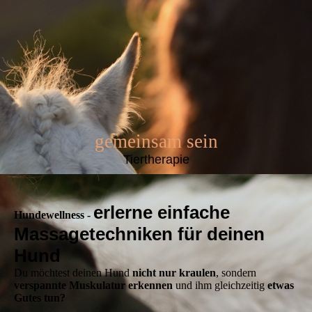
gemeinsam sein
Tiertherapie
erlerne einfache
Hundewellness -
Massagetechniken für deinen
Hund
Du möchtest deinen Hund
nicht nur kraulen
, sondern
verspannte Muskulatur erkennen
und ihm gleichzeitig
etwas
Gutes tun?