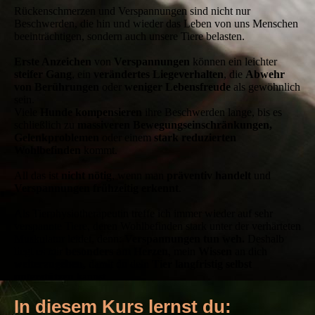
Rückenschmerzen und Verspannungen sind nicht nur
Beschwerden, die hin und wieder das Leben von uns Menschen
beeinträchtigen, sondern auch unsere Tiere belasten.
Erste Anzeichen
von
Verspannungen
können ein leichter
steifer Gang
, ein
verändertes Liegeverhalten
, die
Abwehr
von Berührungen
oder
weniger Lebensfreude
als gewöhnlich
sein.
Viele
Hunde kompensieren
ihre Beschwerden lange, bis es
schließlich zu
massiveren Bewegungseinschränkungen,
Gelenkproblemen
oder einem
stark reduzierten
Wohlbefinden
kommt.
All das ist
nicht nötig
, wenn man
präventiv handelt
und
Verspannungen frühzeitig erkennt
.
Als Tierphysiotherapeutin treffe ich immer wieder auf sehr
verspannte Tiere, deren Wohlbefinden stark unter der verhärteten
Muskulatur leidet, denn:
Verspannungen tun weh.
Deshalb
liegt es mir
besonders am Herzen
, mein
Wissen
an dich
weiterzugeben,
damit du dein
Tier langfristig selbst
unterstützen
kannst.
In diesem Kurs lernst du: