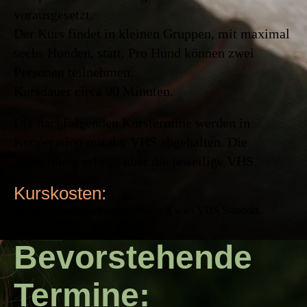
vorausgesetzt.
Der Kurs findet in kleinen Gruppen, mit maximal
sechs Hunden, statt. Pro Hund können zwei
Personen teilnehmen.
Kursdauer circa 90 Minuten.
Die nachfolgenden Kurstermine werden in
Kooperation mit der VHS abgehalten. Die
Anmeldung erfolgt über die jeweilige VHS.
Kurskosten:
23 bis 27 Euro pro Person, abhängig vom VHS Standort.
Bevorstehende
Termine: